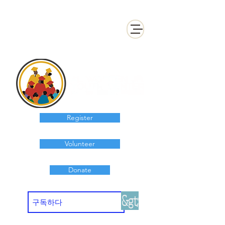
Register
Volunteer
Donate
&gt;