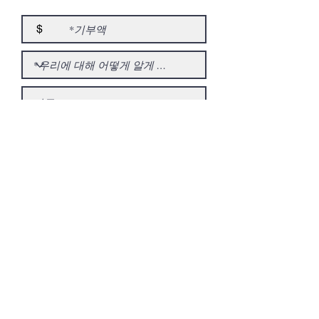
$
COMMENTS
필
이 선물은 무엇을 위한 것입니까?
*
수
일반 운영(필요한 모든 곳)
론 글라스 기념 장학금
비전 어워드 만찬
우텐 골프 클래식
탈리 자원봉사 및 가족의 날
다른
결제 진행