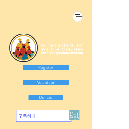
Register
Volunteer
Donate
&gt;