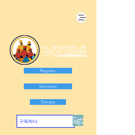
Register
Volunteer
Donate
&gt;